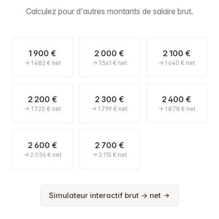
Calculez pour d'autres montants de salaire brut.
1 900 €
2 000 €
2 100 €
→ 1 482 € net
→ 1 561 € net
→ 1 640 € net
2 200 €
2 300 €
2 400 €
→ 1 720 € net
→ 1 799 € net
→ 1 878 € net
2 600 €
2 700 €
→ 2 036 € net
→ 2 115 € net
Simulateur interactif brut → net