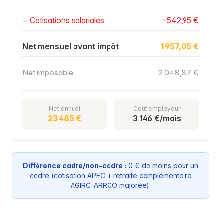
− Cotisations salariales
−542,95 €
Net mensuel avant impôt
1 957,05 €
Net imposable
2 048,87 €
Net annuel
Coût employeur
23 485 €
3 146 €/mois
Différence cadre/non-cadre :
0 € de moins pour un
cadre (cotisation APEC + retraite complémentaire
AGIRC-ARRCO majorée).