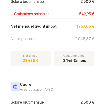
Salaire brut mensuel
2 500 €
− Cotisations salariales
−542,95 €
Net mensuel avant impôt
1 957,05 €
Net imposable
2 048,87 €
Net annuel
Coût employeur
23 485 €
3 146 €/mois
Cadre
Avec cotisation APEC
Salaire brut mensuel
2 500 €