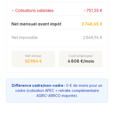
− Cotisations salariales
−751,35 €
Net mensuel avant impôt
2 748,65 €
Net imposable
2 868,96 €
Net annuel
Coût employeur
32 984 €
4 808 €/mois
Différence cadre/non-cadre :
0 € de moins pour un
cadre (cotisation APEC + retraite complémentaire
AGIRC-ARRCO majorée).