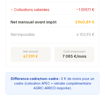
− Cotisations salariales
−1 059,11 €
Net mensuel avant impôt
3 940,89 €
Net imposable
4 103,93 €
Net annuel
Coût employeur
47 291 €
7 085 €/mois
Différence cadre/non-cadre :
0 € de moins pour un
cadre (cotisation APEC + retraite complémentaire
AGIRC-ARRCO majorée).