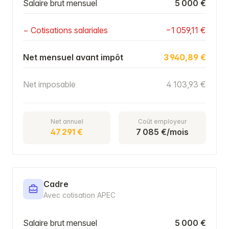
Salaire brut mensuel
5 000 €
− Cotisations salariales
−1 059,11 €
Net mensuel avant impôt
3 940,89 €
Net imposable
4 103,93 €
Net annuel
Coût employeur
47 291 €
7 085 €/mois
Cadre
Avec cotisation APEC
Salaire brut mensuel
5 000 €