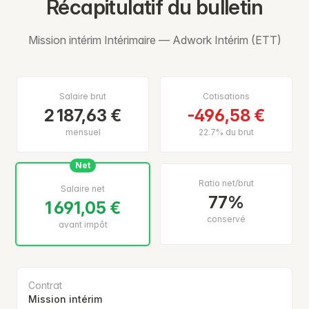
Récapitulatif du bulletin
Mission intérim Intérimaire — Adwork Intérim (ETT)
Salaire brut
Cotisations
2 187,63 €
-496,58 €
mensuel
22.7% du brut
Net
Ratio net/brut
Salaire net
77%
1 691,05 €
conservé
avant impôt
Contrat
Mission intérim