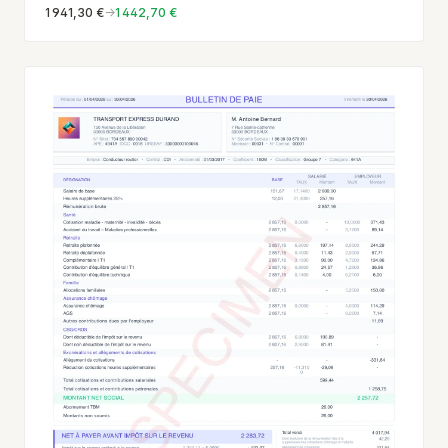
1 941,30 €
→
1 442,70 €