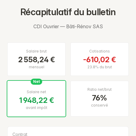
Récapitulatif du bulletin
CDI Ouvrier — Bâti-Rénov SAS
Salaire brut
Cotisations
2 558,24 €
-610,02 €
mensuel
23.8% du brut
Net
Ratio net/brut
Salaire net
76%
1 948,22 €
conservé
avant impôt
Contrat