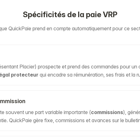
Spécificités de la paie VRP
que QuickPaie prend en compte automatiquement pour ce sect
entant Placier) prospecte et prend des commandes pour un o
légal protecteur
qui encadre sa rémunération, ses frais et la r
ommission
e souvent une part variable importante (
commissions
), géné
ie. QuickPaie gère fixe, commissions et avances sur le bulletin