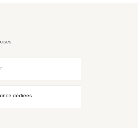
aises.
r
oyance dédiées