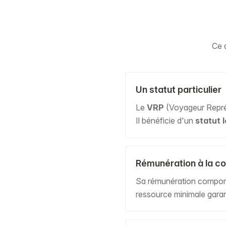
Ce 
Un statut particulier
Le
VRP
(Voyageur Représ
Il bénéficie d'un
statut 
Rémunération à la c
Sa rémunération comport
ressource minimale garant