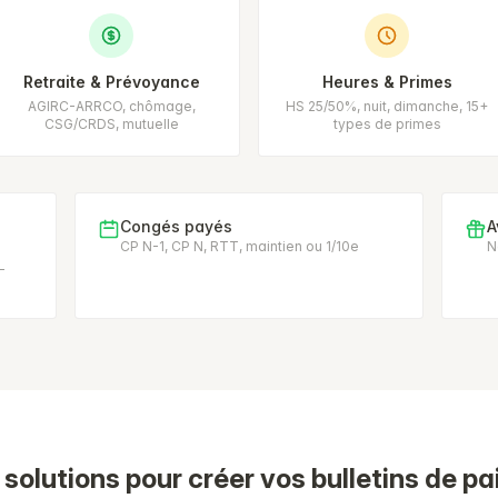
Retraite & Prévoyance
Heures & Primes
AGIRC-ARRCO, chômage,
HS 25/50%, nuit, dimanche, 15+
CSG/CRDS, mutuelle
types de primes
Congés payés
A
CP N-1, CP N, RTT, maintien ou 1/10e
N
-
 solutions pour créer vos bulletins de pa