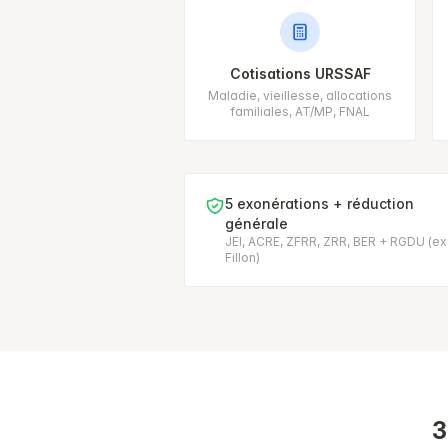
Cotisations URSSAF
Maladie, vieillesse, allocations
familiales, AT/MP, FNAL
5 exonérations + réduction
générale
JEI, ACRE, ZFRR, ZRR, BER + RGDU (ex
Fillon)
3