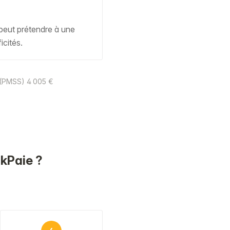
il peut prétendre à une
icités.
e (PMSS) 4 005 €
ckPaie ?