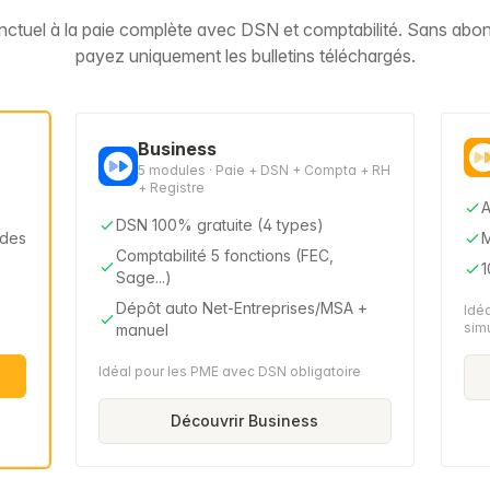
onctuel à la paie complète avec DSN et comptabilité. Sans ab
payez uniquement les bulletins téléchargés.
Business
5 modules · Paie + DSN + Compta + RH
+ Registre
A
DSN 100% gratuite (4 types)
odes
M
Comptabilité 5 fonctions (FEC,
1
Sage...)
Dépôt auto Net-Entreprises/MSA +
Idéa
sim
manuel
Idéal pour les PME avec DSN obligatoire
Découvrir Business