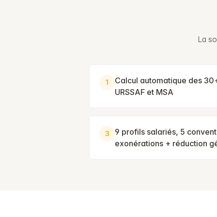
La so
Calcul automatique des 30+
1
URSSAF et MSA
9 profils salariés, 5 convent
3
exonérations + réduction g