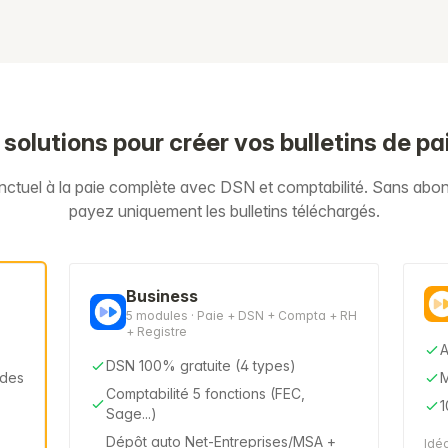
 solutions pour créer vos bulletins de pa
onctuel à la paie complète avec DSN et comptabilité. Sans ab
payez uniquement les bulletins téléchargés.
Business
5 modules · Paie + DSN + Compta + RH
+ Registre
A
DSN 100% gratuite (4 types)
odes
M
Comptabilité 5 fonctions (FEC,
1
Sage...)
Dépôt auto Net-Entreprises/MSA +
Idéa