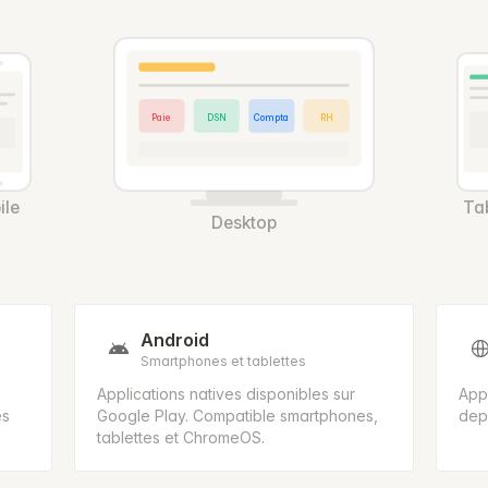
Paie
DSN
Compta
RH
ile
Tab
Desktop
Android
Smartphones et tablettes
Applications natives disponibles sur
Appl
es
Google Play. Compatible smartphones,
dep
tablettes et ChromeOS.