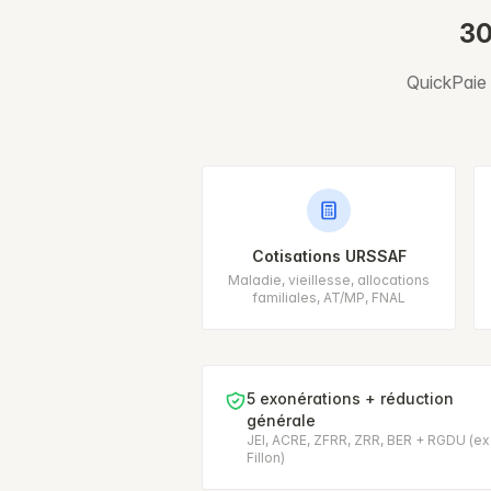
30
QuickPaie g
Cotisations URSSAF
Maladie, vieillesse, allocations
familiales, AT/MP, FNAL
5 exonérations + réduction
générale
JEI, ACRE, ZFRR, ZRR, BER + RGDU (ex
Fillon)