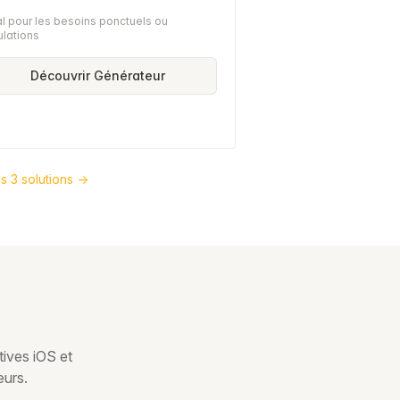
l pour les besoins ponctuels ou
ulations
Découvrir Générateur
s 3 solutions →
tives iOS et
eurs.