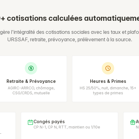
+ cotisations calculées automatiquem
ère l'intégralité des cotisations sociales avec les taux et plafo
URSSAF, retraite, prévoyance, prélèvement à la source.
Retraite & Prévoyance
Heures & Primes
AGIRC-ARRCO, chômage,
HS 25/50%, nuit, dimanche, 15+
CSG/CRDS, mutuelle
types de primes
Congés payés
A
CP N-1, CP N, RTT, maintien ou 1/10e
N
-