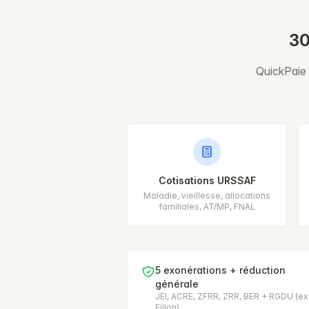
30
QuickPaie g
Cotisations URSSAF
Maladie, vieillesse, allocations
familiales, AT/MP, FNAL
5 exonérations + réduction
générale
JEI, ACRE, ZFRR, ZRR, BER + RGDU (ex
Fillon)