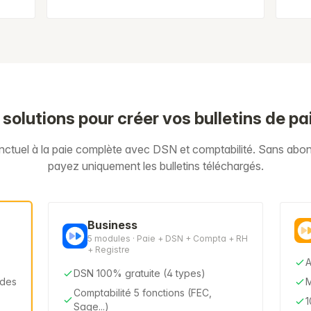
 solutions pour créer vos bulletins de pa
onctuel à la paie complète avec DSN et comptabilité. Sans ab
payez uniquement les bulletins téléchargés.
Business
5 modules · Paie + DSN + Compta + RH
+ Registre
A
DSN 100% gratuite (4 types)
odes
M
Comptabilité 5 fonctions (FEC,
1
Sage...)