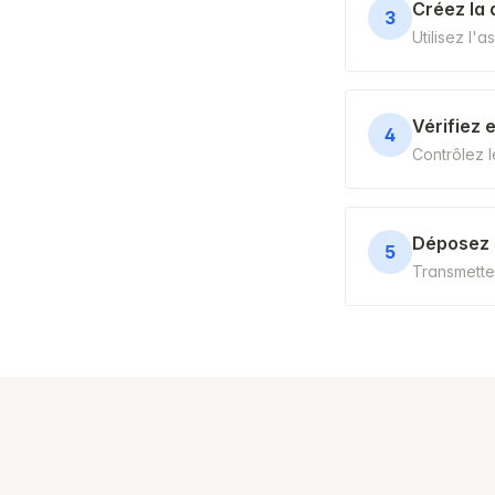
Créez la 
3
Utilisez l'
Vérifiez 
4
Contrôlez l
Déposez 
5
Transmettez