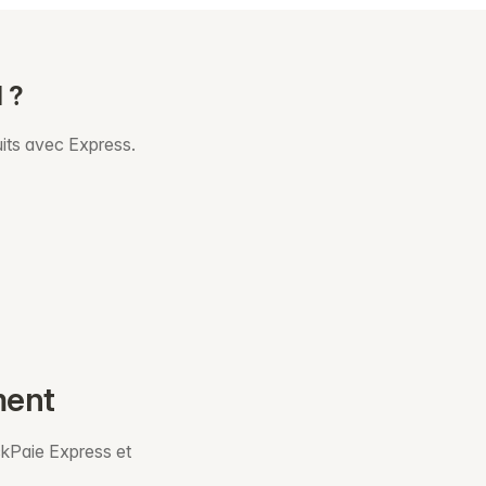
 ?
uits avec Express.
ment
ckPaie Express et