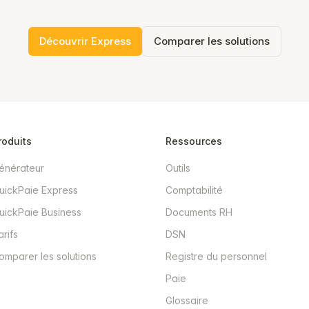
Découvrir Express
Comparer les solutions
roduits
Ressources
énérateur
Outils
uickPaie Express
Comptabilité
uickPaie Business
Documents RH
arifs
DSN
omparer les solutions
Registre du personnel
Paie
Glossaire