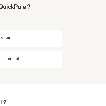
 QuickPaie ?
rantie
el immédiat
l ?