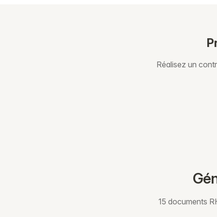
P
Réalisez un contr
Gén
15 documents RH 